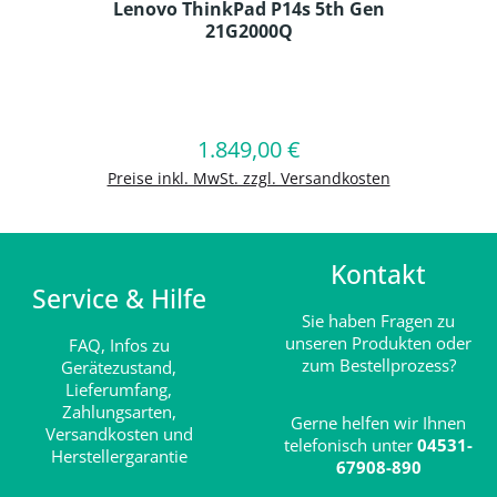
Lenovo ThinkPad P14s 5th Gen
21G2000Q
Produkt Anzahl: Gib den gewünschten
1.849,00 €
Regulärer Preis:
In den Warenkorb
Preise inkl. MwSt. zzgl. Versandkosten
Kontakt
Service & Hilfe
Sie haben Fragen zu
unseren Produkten oder
FAQ,
Infos zu
zum Bestellprozess?
Gerätezustand,
Lieferumfang,
Zahlungsarten,
Gerne helfen wir Ihnen
Versandkosten und
telefonisch unter
04531-
Herstellergarantie
67908-890