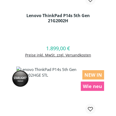
Lenovo ThinkPad P14s 5th Gen
21G2002H
Produkt Anzahl: Gib den gewünschten
1.899,00 €
Regulärer Preis:
In den Warenkorb
Preise inkl. MwSt. zzgl. Versandkosten
NEW IN
Wie neu