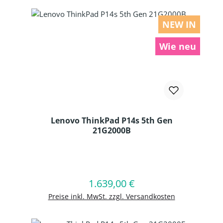
NEW IN
Wie neu
Lenovo ThinkPad P14s 5th Gen
21G2000B
Produkt Anzahl: Gib den gewünschten
1.639,00 €
Regulärer Preis:
In den Warenkorb
Preise inkl. MwSt. zzgl. Versandkosten