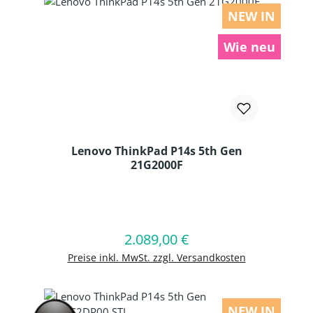
NEW IN
Wie neu
Lenovo ThinkPad P14s 5th Gen
21G2000F
Produkt Anzahl: Gib den gewünschten
2.089,00 €
Regulärer Preis:
In den Warenkorb
Preise inkl. MwSt. zzgl. Versandkosten
NEW IN