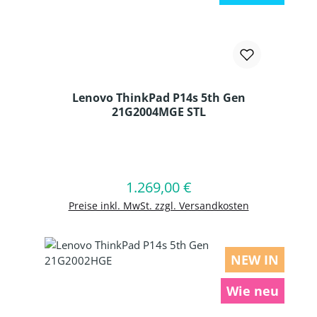
Lenovo ThinkPad P14s 5th Gen
21G2004MGE STL
Produkt Anzahl: Gib den gewünschten
1.269,00 €
Regulärer Preis:
In den Warenkorb
Preise inkl. MwSt. zzgl. Versandkosten
NEW IN
Wie neu