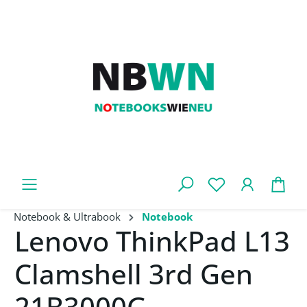
Zum Hauptinhalt springen
War
Notebook & Ultrabook
Notebook
Lenovo ThinkPad L13
Clamshell 3rd Gen
21B3000G