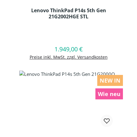
Lenovo ThinkPad P14s 5th Gen
21G2002HGE STL
Produkt Anzahl: Gib den gewünschten
1.949,00 €
Regulärer Preis:
In den Warenkorb
Preise inkl. MwSt. zzgl. Versandkosten
NEW IN
Wie neu