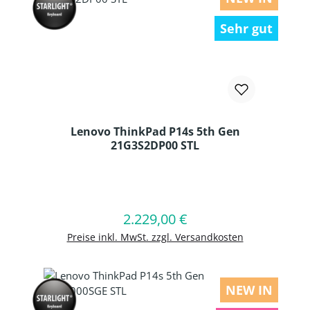
Sehr gut
Lenovo ThinkPad P14s 5th Gen
21G3S2DP00 STL
Produkt Anzahl: Gib den gewünschten
2.229,00 €
Regulärer Preis:
In den Warenkorb
Preise inkl. MwSt. zzgl. Versandkosten
NEW IN