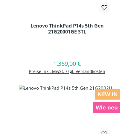
Lenovo ThinkPad P14s 5th Gen
21G20001GE STL
Produkt Anzahl: Gib den gewünschten
1.369,00 €
Regulärer Preis:
In den Warenkorb
Preise inkl. MwSt. zzgl. Versandkosten
NEW IN
Wie neu