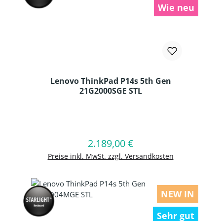
Wie neu
Lenovo ThinkPad P14s 5th Gen
21G2000SGE STL
Produkt Anzahl: Gib den gewünschten
2.189,00 €
Regulärer Preis:
In den Warenkorb
Preise inkl. MwSt. zzgl. Versandkosten
NEW IN
Sehr gut