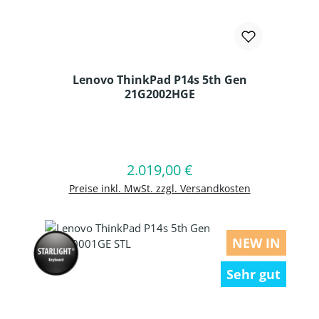
Lenovo ThinkPad P14s 5th Gen
21G2002HGE
Produkt Anzahl: Gib den gewünschten
2.019,00 €
Regulärer Preis:
In den Warenkorb
Preise inkl. MwSt. zzgl. Versandkosten
NEW IN
Sehr gut