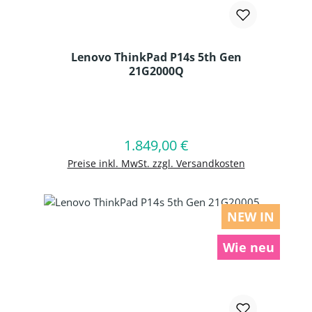
Lenovo ThinkPad P14s 5th Gen
21G2000Q
Produkt Anzahl: Gib den gewünschten
1.849,00 €
Regulärer Preis:
In den Warenkorb
Preise inkl. MwSt. zzgl. Versandkosten
NEW IN
Wie neu