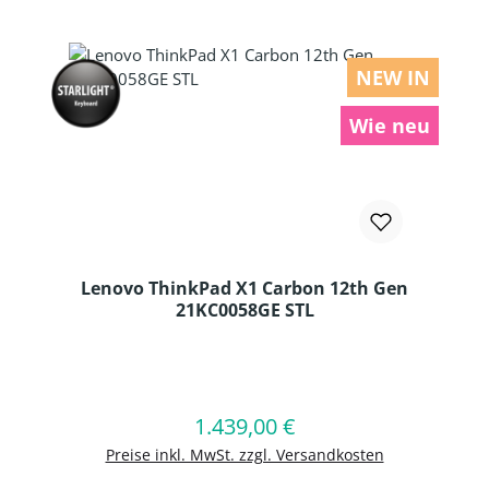
NEW IN
Wie neu
Lenovo ThinkPad X1 Carbon 12th Gen
21KC0058GE STL
Produkt Anzahl: Gib den gewünschten
1.439,00 €
Regulärer Preis:
In den Warenkorb
Preise inkl. MwSt. zzgl. Versandkosten