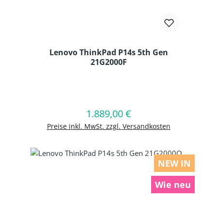
Lenovo ThinkPad P14s 5th Gen
21G2000F
Produkt Anzahl: Gib den gewünschten
1.889,00 €
Regulärer Preis:
In den Warenkorb
Preise inkl. MwSt. zzgl. Versandkosten
NEW IN
Wie neu