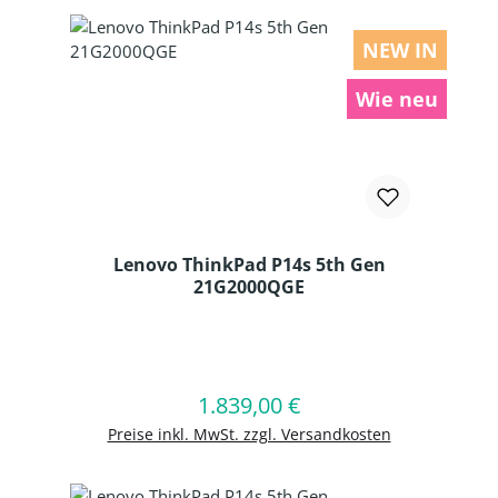
NEW IN
Wie neu
Lenovo ThinkPad P14s 5th Gen
21G2000QGE
Produkt Anzahl: Gib den gewünschten
1.839,00 €
Regulärer Preis:
In den Warenkorb
Preise inkl. MwSt. zzgl. Versandkosten