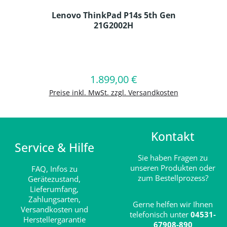
Lenovo ThinkPad P14s 5th Gen
21G2002H
Produkt Anzahl: Gib den gewünschten
1.899,00 €
Regulärer Preis:
In den Warenkorb
Preise inkl. MwSt. zzgl. Versandkosten
Kontakt
Service & Hilfe
Sie haben Fragen zu
unseren Produkten oder
FAQ,
Infos zu
zum Bestellprozess?
Gerätezustand,
Lieferumfang,
Zahlungsarten,
Gerne helfen wir Ihnen
Versandkosten und
telefonisch unter
04531-
Herstellergarantie
67908-890