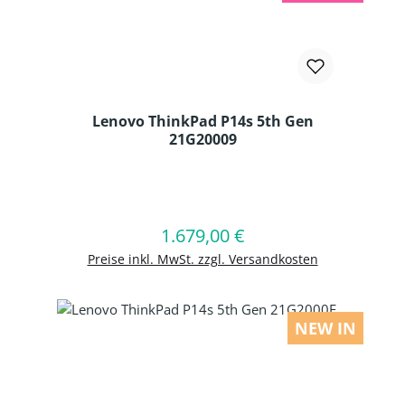
Lenovo ThinkPad P14s 5th Gen
21G20009
Produkt Anzahl: Gib den gewünschten
1.679,00 €
Regulärer Preis:
In den Warenkorb
Preise inkl. MwSt. zzgl. Versandkosten
NEW IN