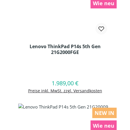
Wie neu
Lenovo ThinkPad P14s 5th Gen
21G2000FGE
Produkt Anzahl: Gib den gewünschten
1.989,00 €
Regulärer Preis:
In den Warenkorb
Preise inkl. MwSt. zzgl. Versandkosten
NEW IN
Wie neu