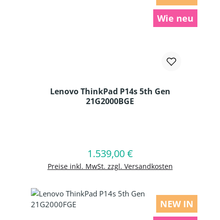
Wie neu
Lenovo ThinkPad P14s 5th Gen
21G2000BGE
Produkt Anzahl: Gib den gewünschten
1.539,00 €
Regulärer Preis:
In den Warenkorb
Preise inkl. MwSt. zzgl. Versandkosten
NEW IN