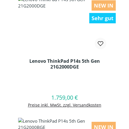
NEW IN
Sehr gut
Lenovo ThinkPad P14s 5th Gen
21G2000DGE
Produkt Anzahl: Gib den gewünschten
1.759,00 €
Regulärer Preis:
In den Warenkorb
Preise inkl. MwSt. zzgl. Versandkosten
NEW IN