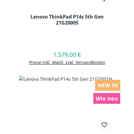
Lenovo ThinkPad P14s 5th Gen
21G20005
Produkt Anzahl: Gib den gewünschten
1.579,00 €
Regulärer Preis:
In den Warenkorb
Preise inkl. MwSt. zzgl. Versandkosten
NEW IN
Wie neu