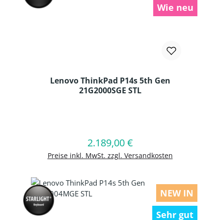
Wie neu
Lenovo ThinkPad P14s 5th Gen
21G2000SGE STL
Produkt Anzahl: Gib den gewünschten
2.189,00 €
Regulärer Preis:
In den Warenkorb
Preise inkl. MwSt. zzgl. Versandkosten
NEW IN
Sehr gut