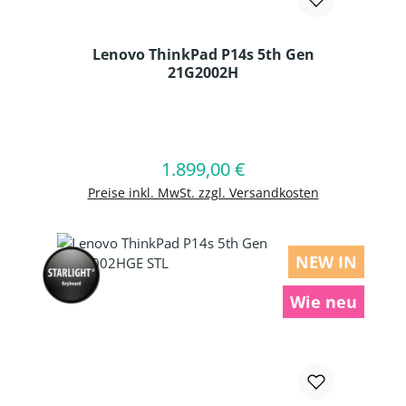
Lenovo ThinkPad P14s 5th Gen
21G2002H
Produkt Anzahl: Gib den gewünschten
1.899,00 €
Regulärer Preis:
In den Warenkorb
Preise inkl. MwSt. zzgl. Versandkosten
NEW IN
Wie neu