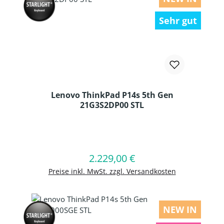
Sehr gut
Lenovo ThinkPad P14s 5th Gen
21G3S2DP00 STL
Produkt Anzahl: Gib den gewünschten
2.229,00 €
Regulärer Preis:
In den Warenkorb
Preise inkl. MwSt. zzgl. Versandkosten
NEW IN