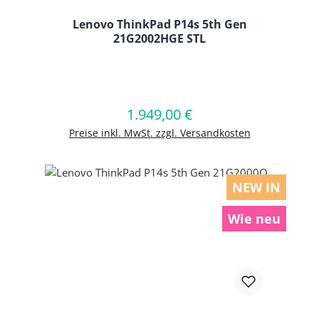
Lenovo ThinkPad P14s 5th Gen
21G2002HGE STL
Produkt Anzahl: Gib den gewünschten
1.949,00 €
Regulärer Preis:
In den Warenkorb
Preise inkl. MwSt. zzgl. Versandkosten
NEW IN
Wie neu