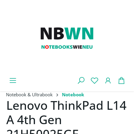
Zum Hauptinhalt springen
War
Notebook & Ultrabook
Notebook
Lenovo ThinkPad L14
A 4th Gen
21H50025GE