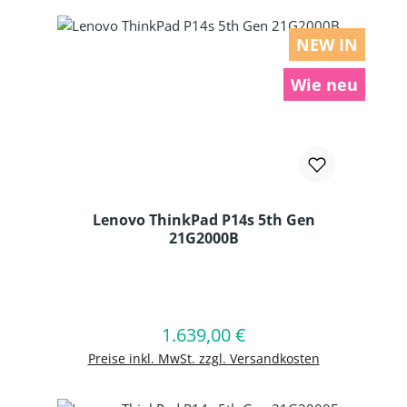
NEW IN
Wie neu
Lenovo ThinkPad P14s 5th Gen
21G2000B
Produkt Anzahl: Gib den gewünschten
1.639,00 €
Regulärer Preis:
In den Warenkorb
Preise inkl. MwSt. zzgl. Versandkosten