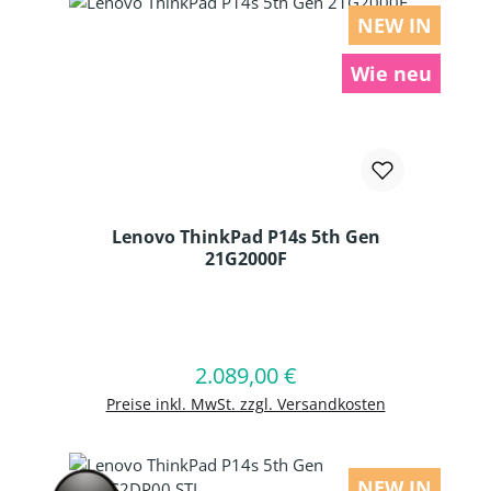
NEW IN
Wie neu
Lenovo ThinkPad P14s 5th Gen
21G2000F
Produkt Anzahl: Gib den gewünschten
2.089,00 €
Regulärer Preis:
In den Warenkorb
Preise inkl. MwSt. zzgl. Versandkosten
NEW IN