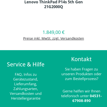
Lenovo ThinkPad P14s 5th Gen
21G2000Q
Produkt Anzahl: Gib den gewünschten
1.849,00 €
Regulärer Preis:
In den Warenkorb
Preise inkl. MwSt. zzgl. Versandkosten
Kontakt
Service & Hilfe
Sie haben Fragen zu
unseren Produkten oder
FAQ,
Infos zu
zum Bestellprozess?
Gerätezustand,
Lieferumfang,
Zahlungsarten,
Gerne helfen wir Ihnen
Versandkosten und
telefonisch unter
04531-
Herstellergarantie
67908-890