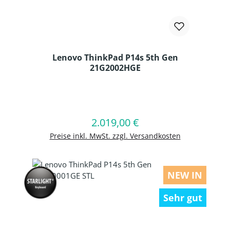
Lenovo ThinkPad P14s 5th Gen
21G2002HGE
Produkt Anzahl: Gib den gewünschten
2.019,00 €
Regulärer Preis:
In den Warenkorb
Preise inkl. MwSt. zzgl. Versandkosten
NEW IN
Sehr gut