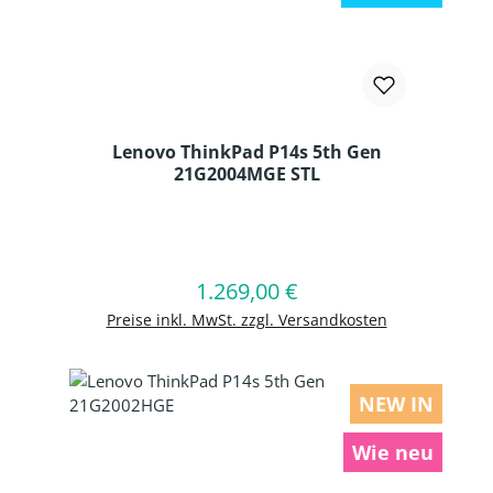
Lenovo ThinkPad P14s 5th Gen
21G2004MGE STL
Produkt Anzahl: Gib den gewünschten
1.269,00 €
Regulärer Preis:
In den Warenkorb
Preise inkl. MwSt. zzgl. Versandkosten
NEW IN
Wie neu