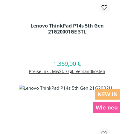
Lenovo ThinkPad P14s 5th Gen
21G20001GE STL
Produkt Anzahl: Gib den gewünschten
1.369,00 €
Regulärer Preis:
In den Warenkorb
Preise inkl. MwSt. zzgl. Versandkosten
NEW IN
Wie neu