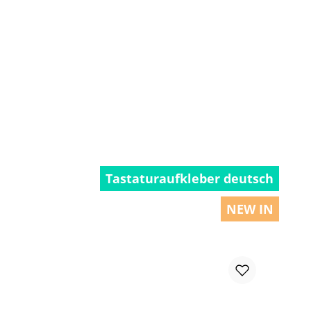
chen um die Anzahl zu erhöhen oder zu r
Tastaturaufkleber deutsch
NEW IN