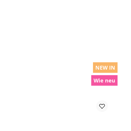
chen um die Anzahl zu erhöhen oder zu r
NEW IN
Wie neu