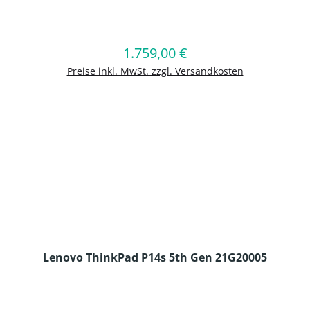
en Wert ein oder benutze die Schaltflä
1.759,00 €
Regulärer Preis:
In den Warenkorb
Preise inkl. MwSt. zzgl. Versandkosten
Lenovo ThinkPad P14s 5th Gen 21G20005