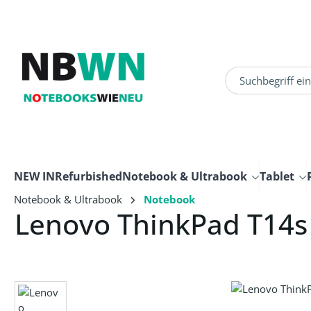
um Hauptinhalt springen
Zur Suche springen
NEW IN
Refurbished
Notebook & Ultrabook
Tablet
Notebook & Ultrabook
Notebook
Lenovo ThinkPad T14s
Bildergalerie überspringen