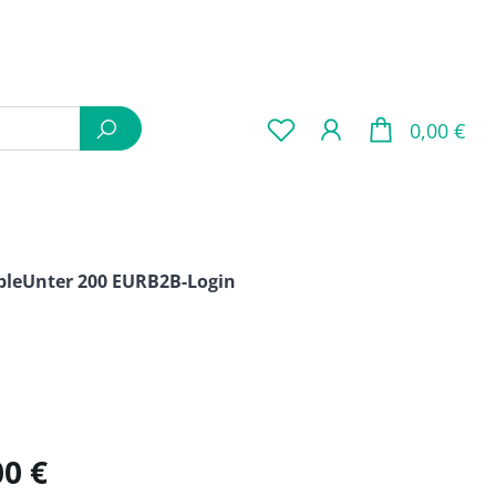
War
0,00 €
ple
Unter 200 EUR
B2B-Login
is:
00 €