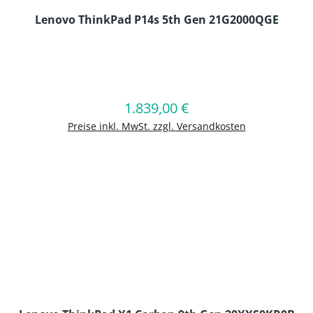
Lenovo ThinkPad P14s 5th Gen 21G2000QGE
en Wert ein oder benutze die Schaltflä
1.839,00 €
Regulärer Preis:
In den Warenkorb
Preise inkl. MwSt. zzgl. Versandkosten