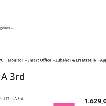
PC
Monitor
Smart Office
Zubehör & Ersatzteile
Ap
 A 3rd
Regulärer Pre
1.629,