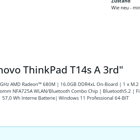
Zustand
Wie neu - mi
novo ThinkPad T14s A 3rd"
,7 GHz AMD Radeon™ 680M | 16.0GB DDR4xL On-Board | 1 x M.2
mm NFA725A WLAN/Bluetooth Combo Chip | Bluetooth5.2 | Fing
 57,0 Wh Interne Batterie| Windows 11 Professional 64-BIT