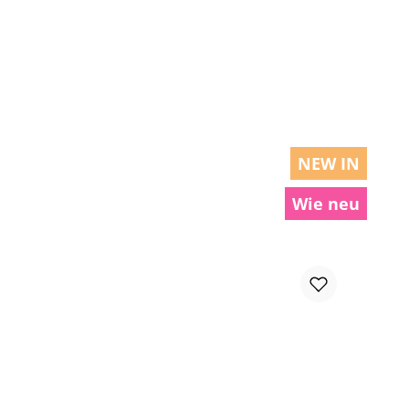
chen um die Anzahl zu erhöhen oder zu r
NEW IN
Wie neu