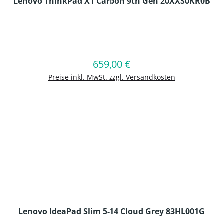
Lenovo ThinkPad X1 Carbon 9th Gen 20XXS0KR0B
en Wert ein oder benutze die Schaltflä
659,00 €
Regulärer Preis:
In den Warenkorb
Preise inkl. MwSt. zzgl. Versandkosten
Lenovo IdeaPad Slim 5-14 Cloud Grey 83HL001G