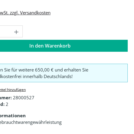
MwSt. zzgl. Versandkosten
Anzahl: Gib den gewünschten Wert ein o
In den Warenkorb
en Sie für weitere 650,00 € und erhalten Sie
kostenfrei innerhalb Deutschlands!
ttel hinzufügen
mmer:
28000527
d:
2
formationen
ebrauchtwarengewährleistung