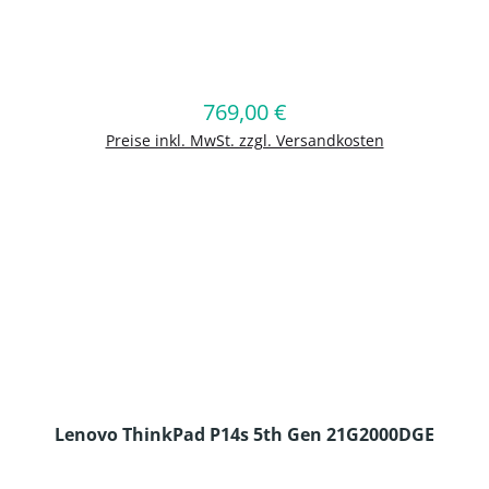
en Wert ein oder benutze die Schaltflä
769,00 €
Regulärer Preis:
In den Warenkorb
Preise inkl. MwSt. zzgl. Versandkosten
Lenovo ThinkPad P14s 5th Gen 21G2000DGE