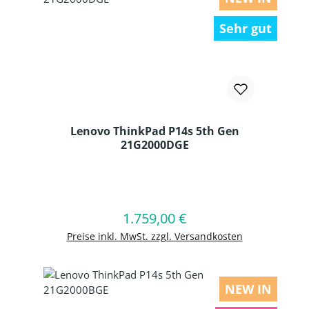
Sehr gut
Lenovo ThinkPad P14s 5th Gen
21G2000DGE
Produkt Anzahl: Gib den gewünschten
1.759,00 €
Regulärer Preis:
In den Warenkorb
Preise inkl. MwSt. zzgl. Versandkosten
NEW IN