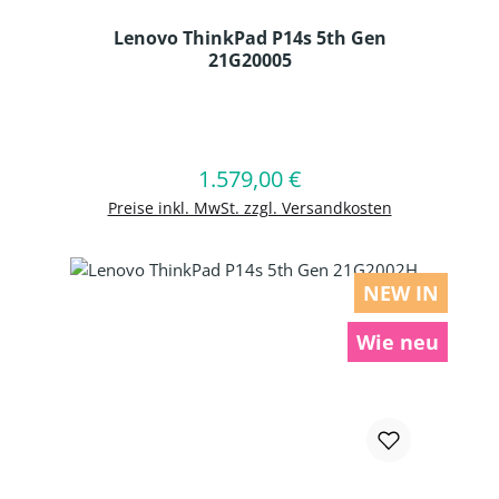
Lenovo ThinkPad P14s 5th Gen
21G20005
Produkt Anzahl: Gib den gewünschten
1.579,00 €
Regulärer Preis:
In den Warenkorb
Preise inkl. MwSt. zzgl. Versandkosten
NEW IN
Wie neu