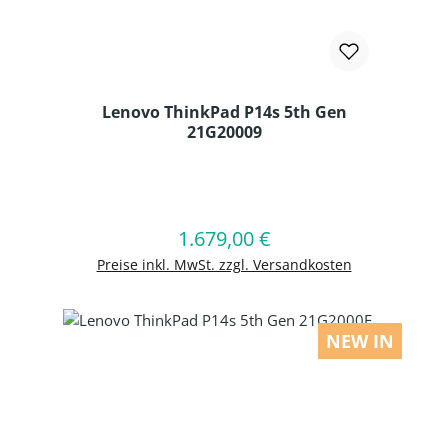
Lenovo ThinkPad P14s 5th Gen
21G20009
Produkt Anzahl: Gib den gewünschten
1.679,00 €
Regulärer Preis:
In den Warenkorb
Preise inkl. MwSt. zzgl. Versandkosten
NEW IN