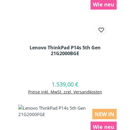
Wie neu
Lenovo ThinkPad P14s 5th Gen
21G2000BGE
Produkt Anzahl: Gib den gewünschten
1.539,00 €
Regulärer Preis:
In den Warenkorb
Preise inkl. MwSt. zzgl. Versandkosten
NEW IN
Wie neu