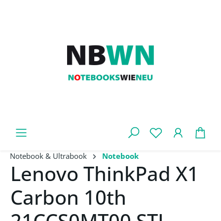
Zum Hauptinhalt springen
War
Notebook & Ultrabook
Notebook
Lenovo ThinkPad X1
Carbon 10th
21CCS0MT00 STL