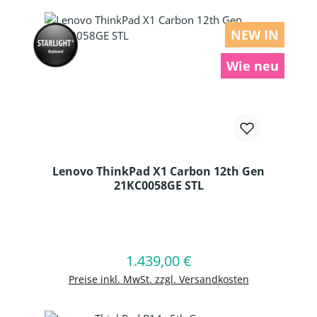
NEW IN
Wie neu
Lenovo ThinkPad X1 Carbon 12th Gen
21KC0058GE STL
Produkt Anzahl: Gib den gewünschten
1.439,00 €
Regulärer Preis:
In den Warenkorb
Preise inkl. MwSt. zzgl. Versandkosten