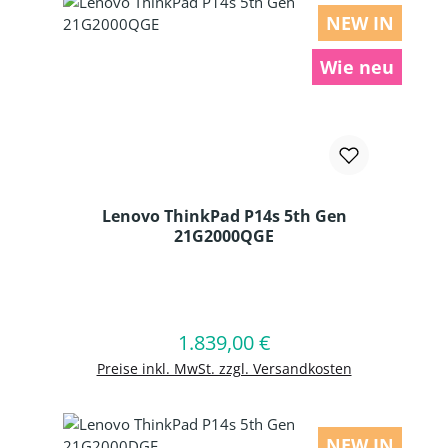
NEW IN
Wie neu
Lenovo ThinkPad P14s 5th Gen
21G2000QGE
Produkt Anzahl: Gib den gewünschten
1.839,00 €
Regulärer Preis:
In den Warenkorb
Preise inkl. MwSt. zzgl. Versandkosten
NEW IN