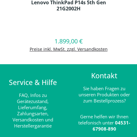
Lenovo ThinkPad P14s 5th Gen
21G2002H
Produkt Anzahl: Gib den gewünschten
1.899,00 €
Regulärer Preis:
In den Warenkorb
Preise inkl. MwSt. zzgl. Versandkosten
Kontakt
Service & Hilfe
Sie haben Fragen zu
unseren Produkten oder
FAQ,
Infos zu
zum Bestellprozess?
Gerätezustand,
Lieferumfang,
Zahlungsarten,
Gerne helfen wir Ihnen
Versandkosten und
telefonisch unter
04531-
Herstellergarantie
67908-890