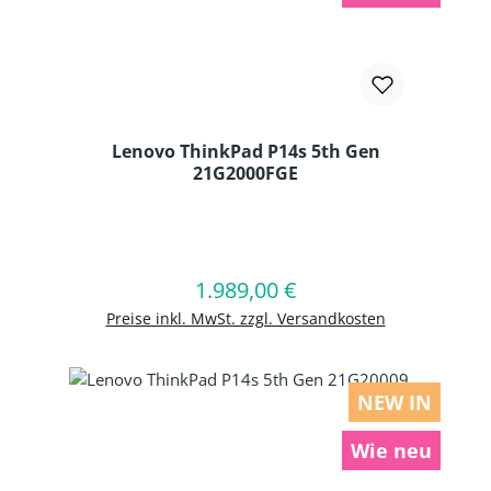
Lenovo ThinkPad P14s 5th Gen
21G2000FGE
Produkt Anzahl: Gib den gewünschten
1.989,00 €
Regulärer Preis:
In den Warenkorb
Preise inkl. MwSt. zzgl. Versandkosten
NEW IN
Wie neu