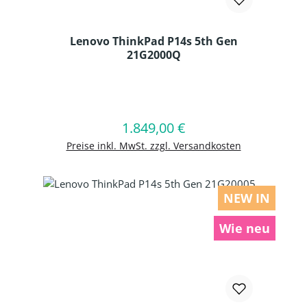
Lenovo ThinkPad P14s 5th Gen
21G2000Q
Produkt Anzahl: Gib den gewünschten
1.849,00 €
Regulärer Preis:
In den Warenkorb
Preise inkl. MwSt. zzgl. Versandkosten
NEW IN
Wie neu