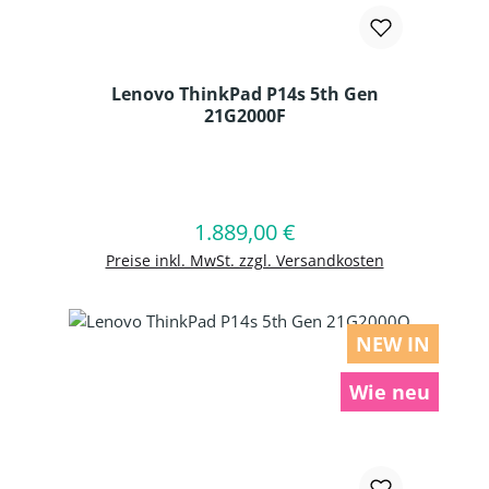
Lenovo ThinkPad P14s 5th Gen
21G2000F
Produkt Anzahl: Gib den gewünschten
1.889,00 €
Regulärer Preis:
In den Warenkorb
Preise inkl. MwSt. zzgl. Versandkosten
NEW IN
Wie neu