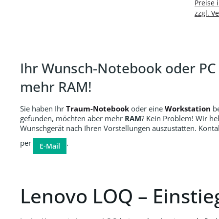
In d
Preise 
8GB 
zzgl. V
WLAN
Com
Blue
Czec
Layout 4-Zone 
Ihr Wunsch-Notebook oder PC –
Hinter
mehr RAM!
ung |
Polyme
60,0 
Sie haben Ihr
Traum-Notebook
oder eine
Workstation
be
11 
gefunden, möchten aber mehr
RAM
? Kein Problem! Wir hel
Wunschgerät nach Ihren Vorstellungen auszustatten. Kontak
per
.
E-Mail
Lenovo LOQ – Einstieg