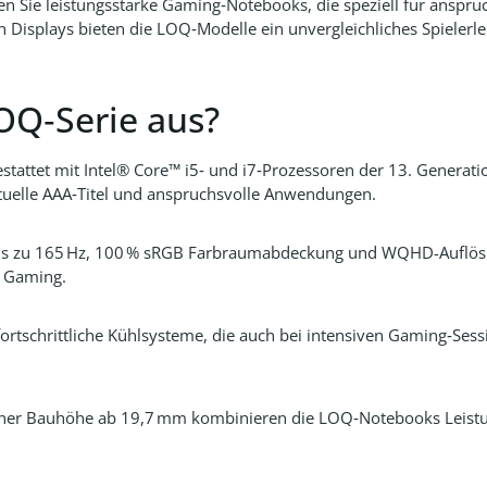
en Sie leistungsstarke Gaming‑Notebooks, die speziell für anspruc
splays bieten die LOQ‑Modelle ein unvergleichliches Spielerlebn
OQ‑Serie aus?
estattet mit Intel® Core™ i5‑ und i7‑Prozessoren der 13. Gene
tuelle AAA‑Titel und anspruchsvolle Anwendungen.
 bis zu 165 Hz, 100 % sRGB Farbraumabdeckung und WQHD-Auflösu
s Gaming.
ortschrittliche Kühlsysteme, die auch bei intensiven Gaming‑Ses
einer Bauhöhe ab 19,7 mm kombinieren die LOQ‑Notebooks Leistun