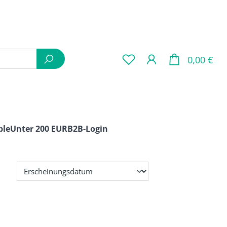
War
0,00 €
ple
Unter 200 EUR
B2B-Login