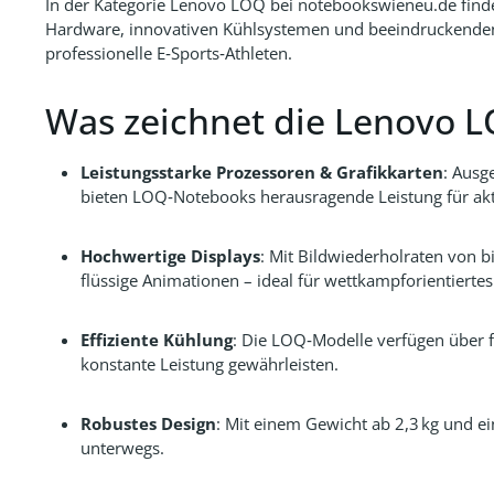
In der Kategorie
Lenovo LOQ
bei
notebookswieneu.de
find
Hardware, innovativen Kühlsystemen und beeindruckenden Di
professionelle E‑Sports‑Athleten.
Was zeichnet die Lenovo L
Leistungsstarke Prozessoren & Grafikkarten
: Ausg
bieten LOQ‑Notebooks herausragende Leistung für ak
Hochwertige Displays
: Mit Bildwiederholraten von
flüssige Animationen – ideal für wettkampforientierte
Effiziente Kühlung
: Die LOQ‑Modelle verfügen über f
konstante Leistung gewährleisten.
Robustes Design
: Mit einem Gewicht ab 2,3 kg und 
unterwegs.