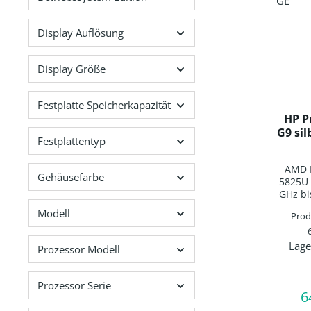
Display Auflösung
Display Größe
Festplatte Speicherkapazität
HP P
G9 si
Festplattentyp
AMD R
Gehäusefarbe
5825U 
GHz bi
16.0G
Modell
Pro
M.2 
14,0"
Lage
Prod
Prozessor Modell
HD 19
Radeo
Grap
Prozessor Serie
6
Q
R
FastC