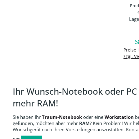
16.0G
Pro
M.2 
14,0"
Lage
Prod
HD 19
Radeo
Grap
6
Q
R
FastC
In d
Preise 
WLAN
zzgl. V
Com
Bluet
Hinter
ung 
Batter
Ihr Wunsch-Notebook oder PC –
Ion
Wi
mehr RAM!
Profes
Sie haben Ihr
Traum-Notebook
oder eine
Workstation
be
gefunden, möchten aber mehr
RAM
? Kein Problem! Wir hel
Wunschgerät nach Ihren Vorstellungen auszustatten. Kontak
per
.