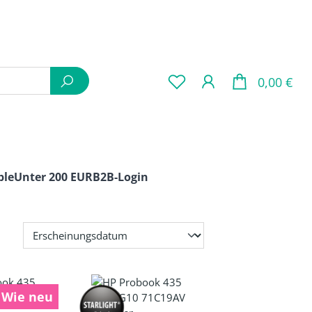
War
0,00 €
ple
Unter 200 EUR
B2B-Login
Wie neu