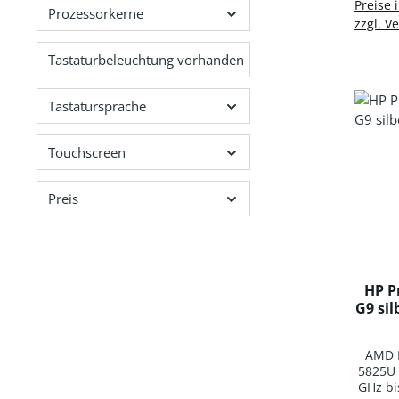
In d
Preise 
WLAN
Prozessorkerne
zzgl. V
Com
Blue
Deut
Tastaturbeleuchtung vorhanden
Hinter
ung 
Tastatursprache
Batter
Ion
Wi
Touchscreen
Profes
Preis
HP P
G9 si
AMD R
5825U 
GHz bi