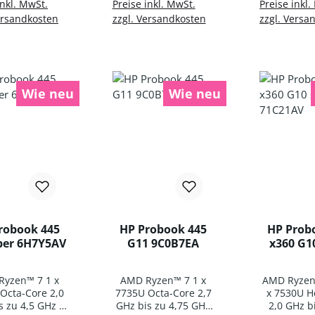
en Warenkorb
In den Warenkorb
In den 
inkl. MwSt.
Preise inkl. MwSt.
Preise inkl.
/Bluetooth
WLAN/Bluetooth
WLAN/Bl
ersandkosten
zzgl. Versandkosten
zzgl. Versa
bo Chip |
Combo Chip |
Combo 
tooth 5.3 |
Bluetooth 5.3 | UK
Bluetoot
sches Layout
Layout
Fingerabdr
grundbeleucht
Hintergrundbeleucht
r | UK 
| 1 x Li-Ion
ung | 1 x Li-Ion
Hintergrun
ie 3 Zellen Li-
Batterie 3 Zellen Li-
ung | 1 
Wie neu
Wie neu
 Batterie |
Ion Batterie |
Batterie 3 
ndows 10
Windows 10
Ion Bat
sional 64-BIT
Professional 64-BIT
Windo
Profession
robook 445
HP Probook 445
HP Prob
lber 6H7Y5AV
G11 9C0B7EA
x360 G10
71C2
yzen™ 7 1 x
AMD Ryzen™ 7 1 x
AMD Ryzen
Octa-Core 2,0
7735U Octa-Core 2,7
x 7530U H
s zu 4,5 GHz |
GHz bis zu 4,75 GHz
2,0 GHz b