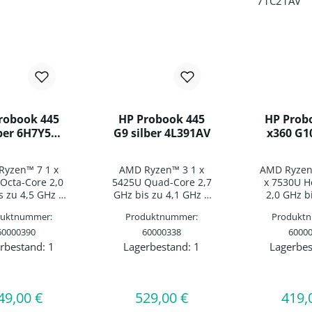
robook 445
HP Probook 445
HP Prob
lber 6H7Y5AV
G9 silber 4L391AV
x360 G10
GE
71C2
yzen™ 7 1 x
AMD Ryzen™ 3 1 x
AMD Ryzen
Octa-Core 2,0
5425U Quad-Core 2,7
x 7530U H
s zu 4,5 GHz |
GHz bis zu 4,1 GHz |
2,0 GHz b
B DDR4 | 1 x
16.0GB DDR4 | 1 x
GHz | 16.0
duktnummer:
Produktnummer:
Produkt
NGFF SSD 1 x
M.2 NGFF SSD 1 x
1 x M.2 NG
60000390
512GB |
60000338
512GB |
6000
512G
/35,5cm FULL-
14,0"/35,5cm FULL-
13,3"/33,
rbestand:
1
Lagerbestand:
1
Lagerbes
ukt Anzahl: Gib den gewünschten Wert e
Produkt Anzahl: Gib den 
Produk
20x1080| AMD
HD 1920x1080| AMD
HD 1920x10
n™ RX Vega 8
Radeon™ RX Vega 6
Touch 
hics | WLAN:
Graphics | WLAN:
Radeon™ G
49,00 €
ualcomm
529,00 €
Qualcomm
Webcam 
419,
egulärer Preis:
Regulärer Preis:
Regul
onnect™ 6900
FastConnect™ 6900
AMD R